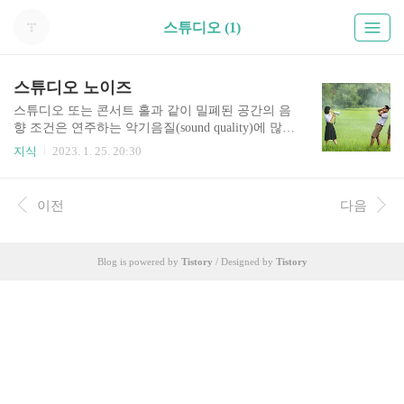
스튜디오 (1)
스튜디오 노이즈
스튜디오 또는 콘서트 홀과 같이 밀폐된 공간의 음
향 조건은 연주하는 악기음질(sound quality)에 많은
영향을 미칩니다. 스튜디오 백그라운드 노이즈와
지식
2023. 1. 25. 20:30
측정에 대해 알아봅니다. 스튜디오의 백그라운드
노이즈 스튜디오 또는 콘서트 홀과 같이 밀폐된 공
간의 음향 조건은 연주하는 악기음질에 많은 영향
이전
다음
을 미칩니다. 만일 스튜디오에 기계나 전기잡음이
많다면 마이크로폰엔 악기 소리와 여러 잡음들이
동시에 전달되어 좋은 녹음을 하기가 매우 힘들게
Blog is powered by
Tistory
/ Designed by
Tistory
될 것입니다. 또한 스튜디오 음향은 연주자의 느낌
에도 대단히 중요한 역할을 하는데 음향이 우수하
면 연주자들은 즐거움을 느끼며 자기의 감정을 훌
륭하게 표현할 수 있습니다. 하지만 그렇지 않으면
서로의 느낌을 충분히 전달할 수 없게 됩니다. 또
이로 인해 음악의 전체적인 분..