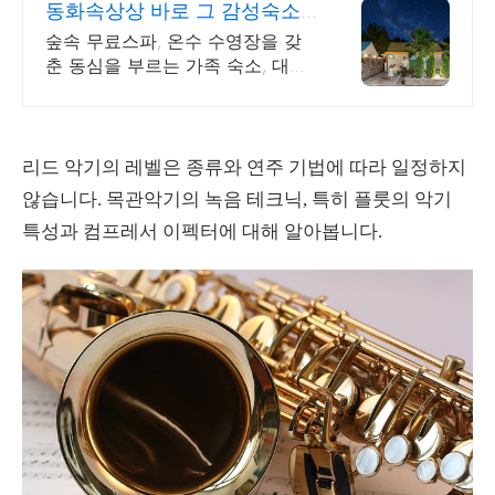
동화속상상 바로 그 감성숙소
제주서쪽 오설록근처 완벽독채
숲속 무료스파, 온수 수영장을 갖
춘 동심을 부르는 가족 숙소, 대가
족환영, 바베큐 아이들과 어른 모
두 좋아하는 따뜻한 수영장과 스
파, 아기용품 풀 세트 제공, 청결
리드 악기의 레벨은 종류와 연주 기법에 따라 일정하지
않습니다.
목관악기의 녹음 테크닉, 특히 플룻의 악기
특성과 컴프레서 이펙터에 대해 알아봅니다.