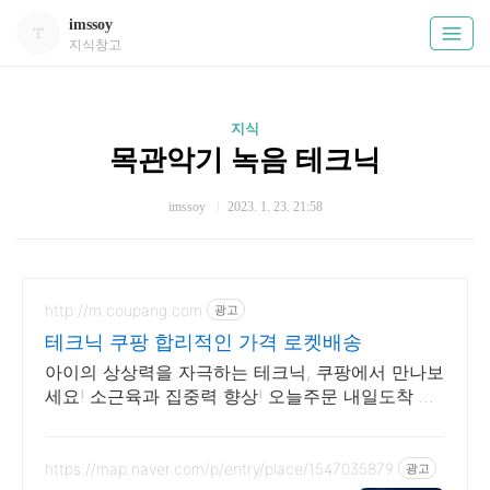
imssoy
지식창고
지식
목관악기 녹음 테크닉
imssoy
2023. 1. 23. 21:58
http://m.coupang.com
광고
테크닉 쿠팡 합리적인 가격 로켓배송
아이의 상상력을 자극하는 테크닉, 쿠팡에서 만나보
세요! 소근육과 집중력 향상! 오늘주문 내일도착 로
켓배송으로 시작해요.
https://map.naver.com/p/entry/place/1547035879
광고