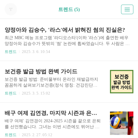
트렌드 (5)
양정아와 김승수, '라스'에서 밝혀진 썸의 진실은?
최근 MBC 예능 프로그램 '라디오스타'(이하 '라스')에 출연한 배우
양정아와 김승수가 뜻밖의 '썸' 논란에 휩싸였습니다. 두 사람은 과
거 드라마에서 함께 연기하며 오랜 친분을 쌓아왔는데, 방송에서 밝
트렌드
2025. 3. 6. 10:54
혀진 에피소드들이 시청자들의 호기심을 자극하고 있습니다.1. '라
스'에서 언급된 양정아와 김승수의 관계'라스' 방송에서 MC들은 양
정아와 김승수의 관계에 대해 질문을 던졌고, 이에 대해 두 배우는
보건증 발급 방법 완벽 가이드
다소 당황한 모습을 보였습니다. 김승수는 "정아와는 정말 오래된
친구다. 서로 편하게 지내는 사이"라며 친분을 강조했지만, MC들은
보건증 발급 방법: 준비물부터 온라인 재발급까지
"그렇다면 이 정도 친밀도는 썸 아닌가?"라며 농담 섞인 질문을 이어
꼼꼼하게 살펴보기보건증(정식 명칭: 건강진단결
갔습니다.양정아 역시 "승수 오빠와는 정말 가족 같은 사이다. 오랫
과서)은 주로 식품위생업소 종사자나 요식업계 종
트렌드
2025. 3. 5. 15:02
동안 알고 지냈고, 가끔 연락도 주고받는다"라고..
사자가 반드시 소지해야 하는 중요한 증명서입니
다. 사업장 운영이나 취업 준비 과정에서 필요한 경
우가 많은 만큼, 발급 절차와 주의사항을 정확히 숙
배구 여제 김연경, 마지막 시즌과 은퇴 투어 – 그녀의 전설은 계속된다!
지하는 것이 좋습니다. 이번 가이드에서는 보건증
발급 방법을 단계별로 정리하고, 발급 후 유효기간
배구 여제' 김연경이 2024-2025 시즌을 끝으로 은퇴
및 재발급 절차 등 추가로 알아두면 유용한 정보를
를 선언했습니다. 그녀는 이번 시즌에도 뛰어난 활
자세히 안내해 드리겠습니다.보건증(건강진단결과
약을 펼치며 흥국생명의 정규리그 1위 확정에 큰
트렌드
2025. 2. 27. 05:12
서)이란?의의: 식품위생법에 따라 식품과 직접적으