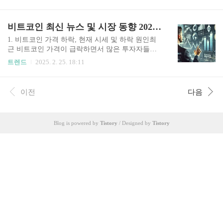
기여를 했습니다.특히, 2월 25일 IBK기업은행과의
로 접촉하거나 공중위생 분야에 종사하는 이들이
경기에서 20득점을 올리며 팀의 승리를 이끌었습
반드시 건강 검진을 받아야 함을 증명하는 문서주
니다.김연경의 은퇴 소식 이후, 각 구단은 그녀를
비트코인 최신 뉴스 및 시장 동향 2025.2.25
요 용도: 식품위생업(요식업·급식업 등) 종사자, 공
위한 은퇴 투어를 진행하고 있습니다. 2월 21일
중위생업(이·미용실, 숙박업 등) 종사자,..
현대건설과의 경기에서는 3,800석의 수원체육관이
1. 비트코인 가격 하락, 현재 시세 및 하락 원인최
만원 사례를 이루었으며, 경기 후 현대건설 선수들
근 비트코인 가격이 급락하면서 많은 투자자들이
이 도열해 김연경을 위한 은퇴 행사를 진행했습니
불안감을 느끼고 있다. 2025년 2월 25일 기준으로
트렌드
2025. 2. 25. 18:11
다. 또한, 김연경의 은퇴 투어 경기는 연일 매진 행
비트코인은 약 8만 9262달러 수준에서 거래되고 있
진을 이어가고 있습니다. 2월 25일 인천 삼산월드
으며, 이는 전일 대비 약 6.92% 하락한 수치이다.
체육관에서 열린 IBK기업은행전은 평일 경기임에
비트코인 가격 하락의 주요 원인으로는 미국 증시
이전
다음
도 불구하고 6,067명의 관중이 몰려 매진을 기록했
의 부진과 거시경제적 불확실성이 지목되고 있다.
습니다...
특히 미국 연방준비제도(Fed)의 금리 정책 변화가
시장에 큰 영향을 미치고 있으며, 투자자들은 금리
Blog is powered by
Tistory
/ Designed by
Tistory
인상 가능성을 주시하고 있다. 또한, 글로벌 경제
상황이 불안정한 가운데 투자심리가 위축되면서
비트코인 시장에도 부정적인 영향을 미치고 있
다. 2. 바이비트 해킹 사건과 그 영향최근 암호화폐
거래소 바이비트(Bybit)가 대규모 해킹 공격을 받
으면서 시장..