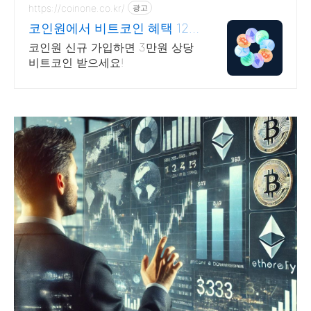
https://coinone.co.kr/
광고
코인원에서 비트코인 혜택 12
년 무사고 거래소
코인원 신규 가입하면 3만원 상당
비트코인 받으세요!