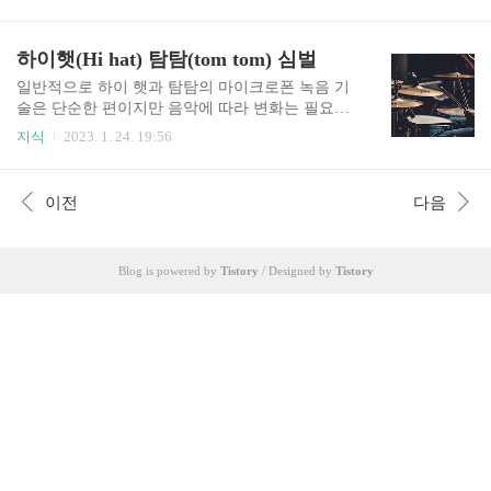
타 픽업(pick up)과 현(string) 이론적으로 악기의 바
면 연주자들은 즐거움을 느끼며 자기의 감정을 훌
디(body)와 네크(neck)는 현의 진동을 감지해 출력
륭하게 표현할 수 있습니다. 하지만 그렇지 않으면
전압을 발생시키는 자기 픽업 위의 금속 현을 기계
하이햇(Hi hat) 탐탐(tom tom) 심벌
서로의 느낌을 충분히 전달할 수 없게 됩니다. 또
적으로 고정시키는 역할만을 할 뿐입니다. 하지만
이로 인해 음악의 전체적인 분..
실제로 어떤 음들이 발생해 여러 가지 문제들을 일
일반적으로 하이 햇과 탐탐의 마이크로폰 녹음 기
으키는 원인이 되기도 합니다. 베이스의 각 현(strin
술은 단순한 편이지만 음악에 따라 변화는 필요합
g) 바로 밑에는 하나 또는 그 이상의 마그네틱이 내
니다. 특징과 마이크로폰의 위치에 대해서 알아봅
지식
2023. 1. 24. 19:56
장된 픽업들이 있습니다. 현이 진동하면 폴 피스(p
시다. 하이햇의 마이크로폰 하이햇은 드럼 킷의 일
ole piece)에 감겨 있는 매우 얇은 코일에 전류가 흐
부분으로 심벌즈의 일종입니다. 심벌 한 쌍을 수평
릅니다. 그리고 이때 발생한 전압은 픽업의 자기력,
으로 놓고 발로 조작하는 페달로 서로 맞부딪치게
이전
다음
코일의 감긴 수. 그리고 진동하는 현..
만든 심벌즈로 크기는 평균 14인치입니다. 보조로
혹은 12인치 하이햇을 쓰는 경우도 간혹 있습니다.
기본적으로 비트의 틀을 잡아주고 킥과 스네어드
Blog is powered by
Tistory
/ Designed by
Tistory
럼과 함께 기본적인 비트를 만드는 역할을 합니다.
하이햇의 마이크로폰 위치는 첫째로 마이크로폰을
하이햇 위에 놓습니다. 두 번째로 마이크로폰의 방
향을 연주자의 왼쪽으로 하여 킥 드럼과 멀어지게
합니다. 세 번째로 하이햇을 오픈한 상태에서 마이
크로폰을 적어도 12cm~18cm 이상 ..