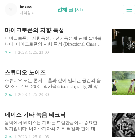
imssoy
전체 글 (31)
지식창고
마이크로폰의 지향 특성
마이크로폰의 지향특성과 전기특성에 관해 살펴봅
니다. 마이크로폰의 지향 특성 (Directional Characte
ristics) 우리들은 대부분 연주하는 모습을 보면서
지식
2023. 1. 25. 23:09
악기 소리를 듣기 좋아합니다. 사실 우리 앞으로 직
접 전달되 는 소리(on-axis sound)가 주위 소리(off-a
xis sound)에 많은 방해를 받는다고 해도 대부분의
스튜디오 노이즈
경우 선명하게 들립니다. 이것은 우리의 두뇌가 가
지고 있는 소리의 집중력 때문인데 이 능력은 소리
스튜디오 또는 콘서트 홀과 같이 밀폐된 공간의 음
의 전달 방향에 커다란 영향을 받습니다. 예를 들어
향 조건은 연주하는 악기음질(sound quality)에 많은
서 콘서트홀의 심포니 오케스트라를 생각해 봅시
영향을 미칩니다. 스튜디오 백그라운드 노이즈와
지식
2023. 1. 25. 20:30
다. 대부분의 청중들은 어려움 없이 앙상블의 어느
측정에 대해 알아봅니다. 스튜디오의 백그라운드
특정 악기를 집중하여 들을 수 있으며 음악에만 집
노이즈 스튜디오 또는 콘서트 홀과 같이 밀폐된 공
중하면 홀 주위의 잡음들은 거의 느끼지 못합니다.
간의 음향 조건은 연주하는 악기음질에 많은 영향
베이스 기타 녹음 테크닉
이번에는 우리가 듣는 위치에 ..
을 미칩니다. 만일 스튜디오에 기계나 전기잡음이
많다면 마이크로폰엔 악기 소리와 여러 잡음들이
음악에서 베이스는 기타는 드럼만큼이나 중요한
동시에 전달되어 좋은 녹음을 하기가 매우 힘들게
악기입니다. 베이스기타의 기초 픽업과 현에 대해
될 것입니다. 또한 스튜디오 음향은 연주자의 느낌
알아보고 녹음방법에 대해 알아봅니다. 베이스 기
지식
2023. 1. 25. 01:05
에도 대단히 중요한 역할을 하는데 음향이 우수하