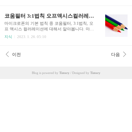
도 일렉기타를 위한 음악들이 거의 없었는데 Les P
마이크의 거리보다는 인위적인 시그널 프로세서로
aul 이 만든 음악이 세상에 알려지면서 파퓰러 음악
조정하므로 대부분은 마이크를 가깝게 사용합니
에 중요한 역할을 차지하기 시작했습니다. 일렉기
코움필터 3:1법칙 오프액시스컬러레이션
다. 일반적으로 목소리의 강한 중고음은 입술의 약
타의 특징에 대해 알아봅니다. 일렉기타의 특징 일
30도위에서 나오므로 마이크를 가수 눈..
렉기타는 픽업, 프리앰프, 볼륨, 그리고 퓨즈, 와와
마이크로폰의 기본 법칙 중 코움필터, 3:1법칙, 오
메달, 딜레이, 플렌징, 크러싱, 노이즈 게이트, 컴프
프 액시스 컬러레이션에 대해서 알아봅니다. 마이
레서와 같은 여러가지 시그널 프로세서를 함께 사
크로폰의 기본 법칙 녹음 엔지니어가 알아야 할 중
지식
2023. 1. 26. 05:10
용하기 때문에 각 이펙트 설정에 따라 악기의 음색
요한 녹음 기술은 마이크로폰의 응용 방법입니다.
이 달라지게 됩니다. 기타와 이펙트 박스의 건전지
프로 엔지니어라면 마이크로폰의 위치에 따른 음
전압이 약하면 출력 레벨이 떨어지고 잡음이 증가
색 변화를 느낄 수 있어야 합니다. 그리고 상황에
이전
다음
합니다. 일렉기타의 몸체는 베이스 기타와 마찬가
따라 필요한 마이크로폰을 정확하게 선택할 수 있
지로 매우 단단한 바디와..
는 능력을 갖추고 있어야 합니다. 사실 마이크로폰
테크닉은 매우 주관적이고 환경에 따라 얼마든지
Blog is powered by
Tistory
/ Designed by
Tistory
변할 수 있는 부분입니다. 그렇기 때문에 어떤 사람
들은 이것에 대한 두려움이 있습니다. 하지만 두려
움 자체가 마이크로폰 테크닉을 더욱 어렵게 만들
수도 있습니다. 어떤 기술이든 거기에는 지켜야 할
법칙들이 있습니다. 그래서 그 이유를 충분히 이해
한다면 어느 분야 보다도 즐거움을 ..