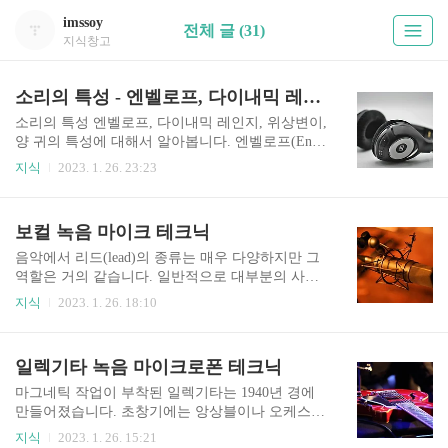
imssoy
전체 글 (31)
지식창고
소리의 특성 - 엔벨로프, 다이내믹 레인지, 위상변이
소리의 특성 엔벨로프, 다이내믹 레인지, 위상변이,
양 귀의 특성에 대해서 알아봅니다. 엔벨로프(Enve
lope)와 다이내믹 레인지(Dynamic Range) 엔벨로프
지식
2023. 1. 26. 23:23
에 대해 알아봅니다. 소리의 특성은 또 다른 측면으
로도 측정할 수 있습니다. 바로 시간에 따른 음의
피크 크기(레벨의 변화)인데 이것을 소리의 엔벨로
보컬 녹음 마이크 테크닉
프(Envelope)라 합니다. 이 엔벨로프는 어택(attack),
디케이 (decay), 서스테인(sustain)，릴리스(release)
음악에서 리드(lead)의 종류는 매우 다양하지만 그
등 네 가지의 섹션으로 분류됩니다. 어택은 레벨이
역할은 거의 같습니다. 일반적으로 대부분의 사람
O(zero)에서 최대로 상승하는 섹션이고 디케이는
들이 노래를 가장 오래 기억합니다. 그래서 엔지니
지식
2023. 1. 26. 18:10
최대 레벨이 중간 레벨로 감소하는 섹션입니다. 그
어에게 음악을 완벽하게 만들 수 있는 시간이 주어
리고 서스테인은 중간 레벨을 유지하는 섹션이며
진다면 어느 악기보다도 리드 보컬에 많은 시간을
릴리스는 중간 레벨이 0으로 감소하는 섹션입니다.
써야 할 것입니다. 보컬의 녹음 마이크의 특징과 방
일렉기타 녹음 마이크로폰 테크닉
예를 들어서..
법에 대해 알아봅니다. 보컬 녹음시 주의 사항 리드
보컬은 믹싱에서 리듬 섹션이나 다른 섹션들과 균
마그네틱 작업이 부착된 일렉기타는 1940년 경에
형적으로 분리시켜 쉽게 들리도록 만들어야 하지
만들어졌습니다. 초창기에는 앙상블이나 오케스트
만 만일 편곡에 문제가 있다면 이것은 매우 어려워
라의 보조 악기로 사용했습니다. 1950년까지만 해
지식
2023. 1. 26. 15:21
집니다. 클래식 녹음을 제외하고 보컬의 원근감은